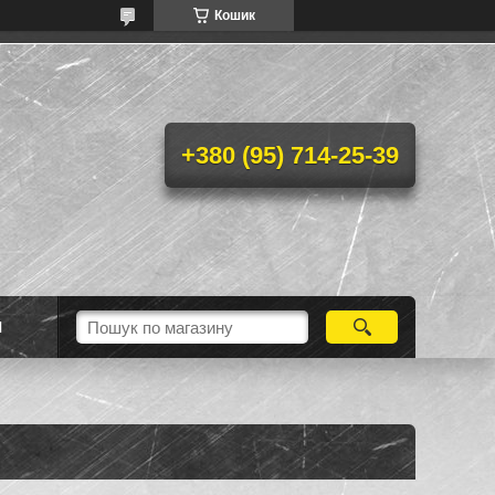
Кошик
+380 (95) 714-25-39
Н