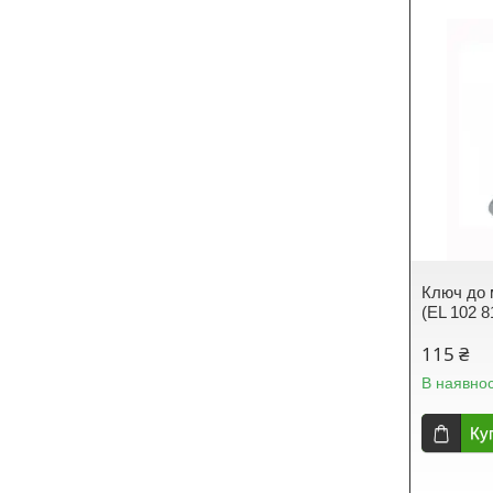
Ключ до 
(EL 102 8
115 ₴
В наявнос
Ку