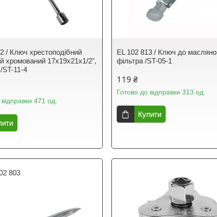
12 / Ключ хрестоподібний
EL 102 813 / Ключ до масляно
й хромований 17x19x21x1/2",
фільтра /ST-05-1
/ST-11-4
119 ₴
Готово до відправки 313 од.
 відправки 471 од.
Купити
пити
02 803