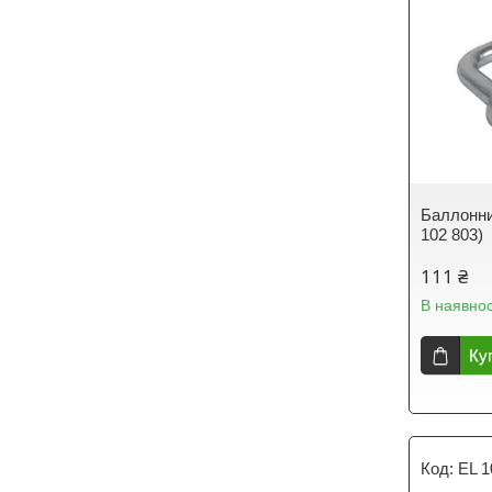
Баллонни
102 803)
111 ₴
В наявнос
Ку
EL 1