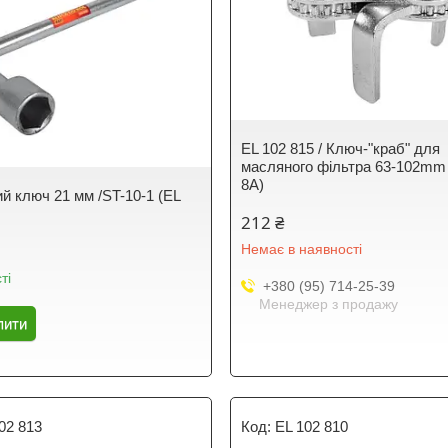
EL 102 815 / Ключ-"краб" для
масляного фільтра 63-102mm 
8A)
й ключ 21 мм /ST-10-1 (EL
212 ₴
Немає в наявності
ті
+380 (95) 714-25-39
Менеджер з продажу
пити
02 813
EL 102 810