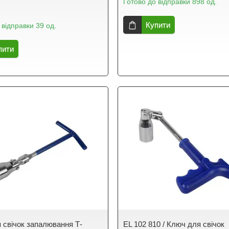
Готово до відправки 898 од.
Купити
 відправки 39 од.
пити
 свічок запалювання Т-
EL 102 810 / Ключ для свічок