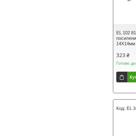
EL 102 8
посилени
14X14мм 
323 ₴
Готово до
Ку
EL 1