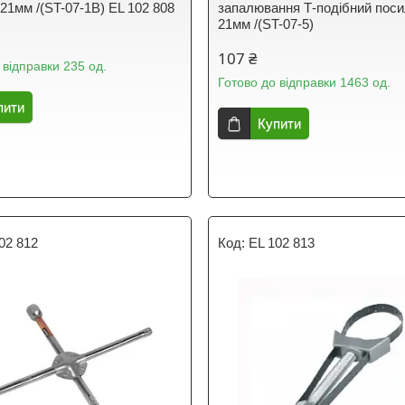
21мм /(ST-07-1B) EL 102 808
запалювання Т-подібний пос
21мм /(ST-07-5)
107 ₴
 відправки 235 од.
Готово до відправки 1463 од.
пити
Купити
02 812
EL 102 813