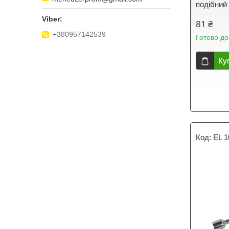
подібний 
81 ₴
+380957142539
Готово до
Ку
EL 1