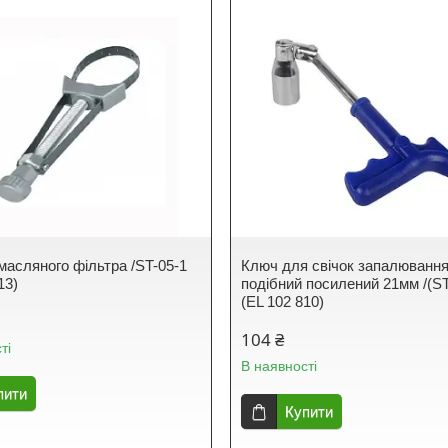
масляного фільтра /ST-05-1
Ключ для свічок запалювання
13)
подібний посилений 21мм /(ST
(EL 102 810)
104 ₴
ті
В наявності
пити
Купити