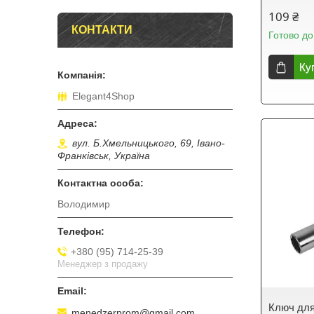
109 ₴
КОНТАКТИ
Готово до
Ку
Elegant4Shop
вул. Б.Хмельницького, 69, Івано-
Франківськ, Україна
Володимир
+380 (95) 714-25-39
Менеджер з продажу
Ключ для
menedzerprom@gmail.com