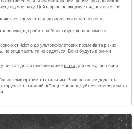
ок покритий спеціальним силіконовим шаром, що допомагає
місці під час руху. Цей шар не пошкоджує сидіння авто і не
іпляються і знімаються, дозволяючи вам з легкістю
ідголовники, що робить їх більш функціональними та
исокою стійкістю до ультрафіолетових променів та різких
, не вицвітають та не садяться. Вони будуть вірними
 у чистоті достатньо звичайної
щітки
для одягу, щоб вони
більш комфортним та стильним. Вони не тільки додають
 та зручність в кожній поїздці. Насолоджуйтеся комфортом та
я.