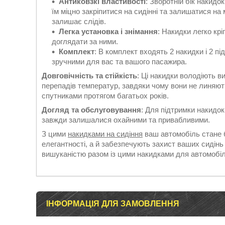
Антиковзкі властивості
: Зворотній бік накид
їм міцно закріпитися на сидінні та залишатися на 
залишає слідів.
Легка установка і знімання
: Накидки легко кр
доглядати за ними.
Комплект
: В комплект входять 2 накидки і 2 п
зручними для вас та вашого пасажира.
Довговічність та стійкість
: Ці накидки володіють в
перепадів температур, завдяки чому вони не линяють
спутниками протягом багатьох років.
Догляд та обслуговування
: Для підтримки накидок
завжди залишалися охайними та привабливими.
З цими
накидками на сидіння
ваш автомобіль стане 
елегантності, а й забезпечують захист ваших сидінь
вишуканістю разом із цими накидками для автомобіл
ІНФОРМАЦІЯ ДЛЯ ЗАМОВЛЕННЯ