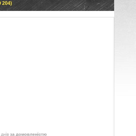
 204)
 днів
за домовленістю