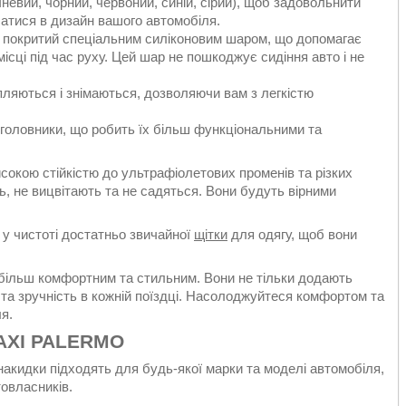
невий, чорний, червоний, синій, сірий), щоб задовольнити
сатися в дизайн вашого автомобіля.
ок покритий спеціальним силіконовим шаром, що допомагає
місці під час руху. Цей шар не пошкоджує сидіння авто і не
іпляються і знімаються, дозволяючи вам з легкістю
ідголовники, що робить їх більш функціональними та
исокою стійкістю до ультрафіолетових променів та різких
, не вицвітають та не садяться. Вони будуть вірними
 у чистоті достатньо звичайної
щітки
для одягу, щоб вони
більш комфортним та стильним. Вони не тільки додають
 та зручність в кожній поїздці. Насолоджуйтеся комфортом та
я.
MAXI PALERMO
 накидки підходять для будь-якої марки та моделі автомобіля,
товласників.