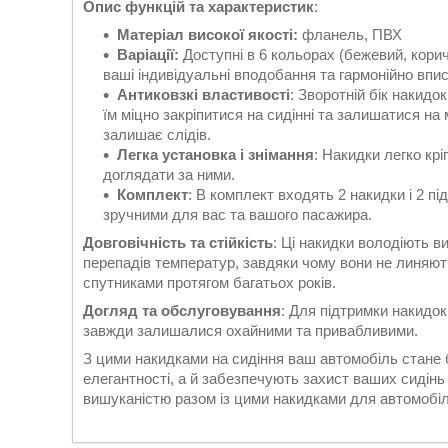
Опис функцій та характеристик
:
Матеріал високої якості:
фланель, ПВХ
Варіації:
Доступні в 6 кольорах (бежевий, корич
ваші індивідуальні вподобання та гармонійно впи
Антиковзкі властивості
: Зворотній бік накид
їм міцно закріпитися на сидінні та залишатися на 
залишає слідів.
Легка установка і знімання
: Накидки легко кр
доглядати за ними.
Комплект
: В комплект входять 2 накидки і 2 п
зручними для вас та вашого пасажира.
Довговічність та стійкість
: Ці накидки володіють в
перепадів температур, завдяки чому вони не линяють
спутниками протягом багатьох років.
Догляд та обслуговування
: Для підтримки накидок
завжди залишалися охайними та привабливими.
З цими накидками на сидіння ваш автомобіль стане
елегантності, а й забезпечують захист ваших сидінь
вишуканістю разом із цими накидками для автомобіл