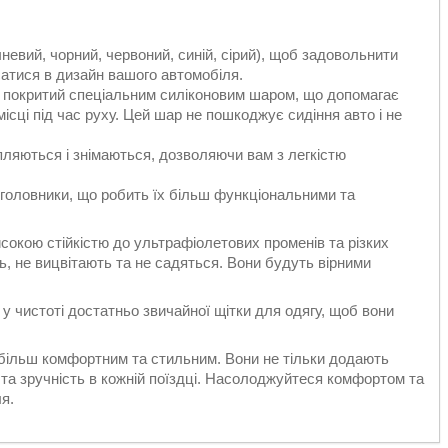
невий, чорний, червоний, синій, сірий), щоб задовольнити
сатися в дизайн вашого автомобіля.
ок покритий спеціальним силіконовим шаром, що допомагає
місці під час руху. Цей шар не пошкоджує сидіння авто і не
іпляються і знімаються, дозволяючи вам з легкістю
ідголовники, що робить їх більш функціональними та
исокою стійкістю до ультрафіолетових променів та різких
, не вицвітають та не садяться. Вони будуть вірними
 у чистоті достатньо звичайної щітки для одягу, щоб вони
 більш комфортним та стильним. Вони не тільки додають
 та зручність в кожній поїздці. Насолоджуйтеся комфортом та
я.