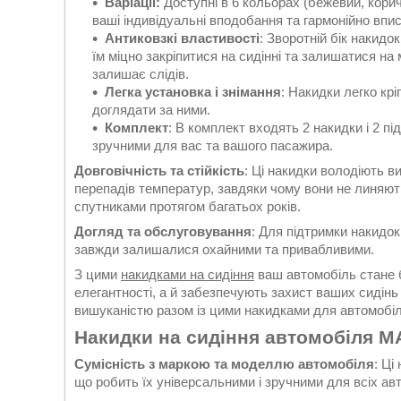
Варіації:
Доступні в 6 кольорах (бежевий, корич
ваші індивідуальні вподобання та гармонійно впи
Антиковзкі властивості
: Зворотній бік накид
їм міцно закріпитися на сидінні та залишатися на 
залишає слідів.
Легка установка і знімання
: Накидки легко кр
доглядати за ними.
Комплект
: В комплект входять 2 накидки і 2 п
зручними для вас та вашого пасажира.
Довговічність та стійкість
: Ці накидки володіють в
перепадів температур, завдяки чому вони не линяють
спутниками протягом багатьох років.
Догляд та обслуговування
: Для підтримки накидок
завжди залишалися охайними та привабливими.
З цими
накидками на сидіння
ваш автомобіль стане 
елегантності, а й забезпечують захист ваших сидінь
вишуканістю разом із цими накидками для автомобіл
Накидки на сидіння автомобіля 
Сумісність з маркою та моделлю автомобіля
: Ці
що робить їх універсальними і зручними для всіх ав