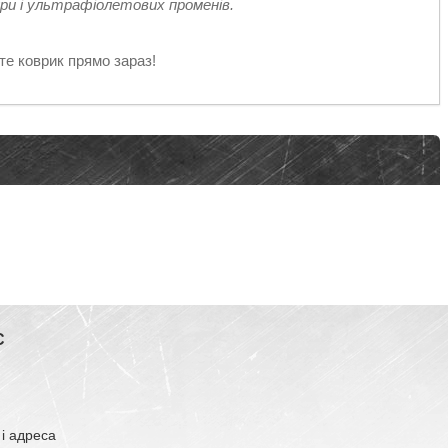
ри і ультрафіолетових променів.
те коврик прямо зараз!
С
 і адреса