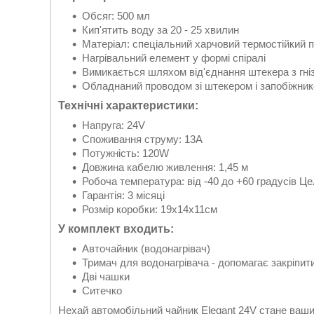
Обсяг: 500 мл
Кип'ятить воду за 20 - 25 хвилин
Матеріал: спеціальний харчовий термостійкий 
Нагрівальний елемент у формі спіралі
Вимикається шляхом від'єднання штекера з гн
Обладнаний проводом зі штекером і запобіжни
Технічні характеристики:
Напруга: 24V
Споживання струму: 13A
Потужність: 120W
Довжина кабелю живлення: 1,45 м
Робоча температура: від -40 до +60 градусів Це
Гарантія: 3 місяці
Розмір коробки: 19х14х11см
У комплект входить:
Авточайник (водонагрівач)
Тримач для водонагрівача - допомагає закріпит
Дві чашки
Ситечко
Нехай автомобільний чайник Elegant 24V стане ваши