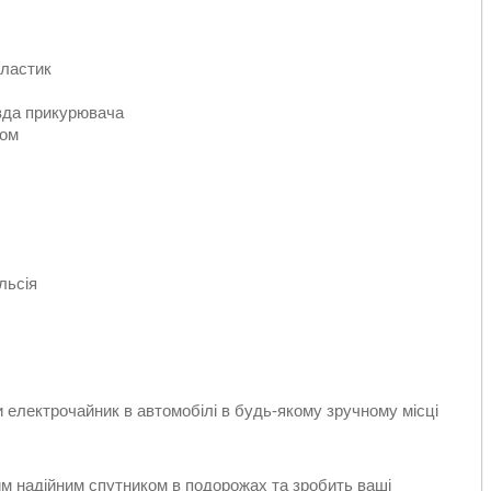
пластик
ізда прикурювача
ком
льсія
и електрочайник в автомобілі в будь-якому зручному місці
м надійним спутником в подорожах та зробить ваші