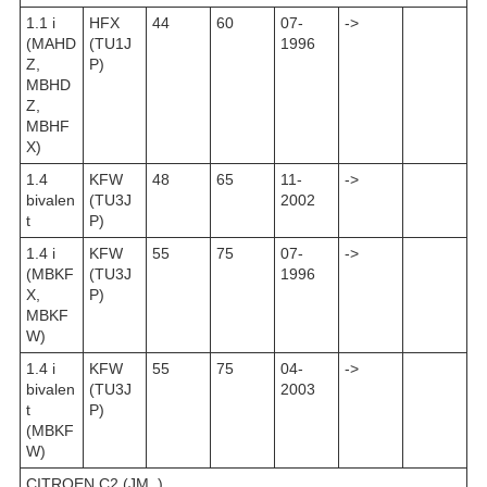
1.1 i
HFX
44
60
07-
->
(MAHD
(TU1J
1996
Z,
P)
MBHD
Z,
MBHF
X)
1.4
KFW
48
65
11-
->
bivalen
(TU3J
2002
t
P)
1.4 i
KFW
55
75
07-
->
(MBKF
(TU3J
1996
X,
P)
MBKF
W)
1.4 i
KFW
55
75
04-
->
bivalen
(TU3J
2003
t
P)
(MBKF
W)
CITROEN C2 (JM_)