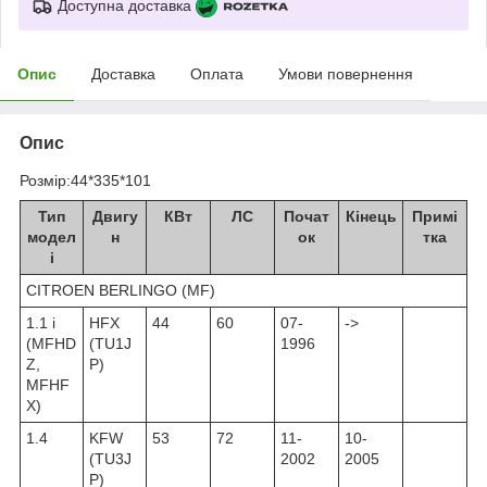
Доступна доставка
Опис
Доставка
Оплата
Умови повернення
Опис
Розмір:44*335*101
Тип
Двигу
КВт
ЛС
Почат
Кінець
Примі
модел
н
ок
тка
і
CITROEN BERLINGO (MF)
1.1 i
HFX
44
60
07-
->
(MFHD
(TU1J
1996
Z,
P)
MFHF
X)
1.4
KFW
53
72
11-
10-
(TU3J
2002
2005
P)