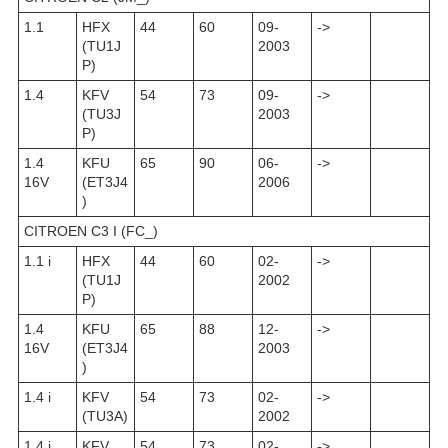
1.1
HFX
44
60
09-
->
(TU1J
2003
P)
1.4
KFV
54
73
09-
->
(TU3J
2003
P)
1.4
KFU
65
90
06-
->
16V
(ET3J4
2006
)
CITROEN C3 I (FC_)
1.1 i
HFX
44
60
02-
->
(TU1J
2002
P)
1.4
KFU
65
88
12-
->
16V
(ET3J4
2003
)
1.4 i
KFV
54
73
02-
->
(TU3A)
2002
1.4 i
KFV
54
73
02-
->