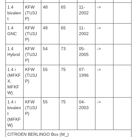
1.4
KFW
48
65
11-
->
bivalen
(TU3J
2002
t
P)
1.4
KFW
48
65
11-
->
GNC
(TU3J
2002
P)
1.4
KFW
54
73
05-
->
Hybrid
(TU3J
2005
P)
1.4 i
KFW
55
75
07-
->
(MFKF
(TU3J
1996
X,
P)
MFKF
W)
1.4 i
KFW
55
75
04-
->
bivalen
(TU3J
2003
t
P)
(MFKF
W)
CITROEN BERLINGO Box (M_)