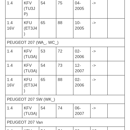
1.4
KFV
54
75
04-
->
(TU3J
2005
P)
1.4
KFU
65
88
10-
->
16V
(ET3J4
2005
)
PEUGEOT 207 (WA_, WC_)
1.4
KFV
53
72
02-
->
(TU3A)
2006
1.4
KFV
54
73
12-
->
(TU3A)
2007
1.4
KFU
65
88
02-
->
16V
(ET3J4
2006
)
PEUGEOT 207 SW (WK_)
1.4
KFV
54
74
06-
->
(TU3A)
2007
PEUGEOT 207 Van