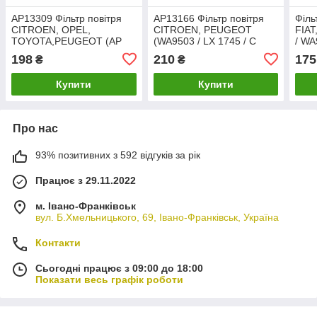
AP13309 Фільтр повітря
AP13166 Фільтр повітря
Філь
CITROEN, OPEL,
CITROEN, PEUGEOT
FIAT
TOYOTA,PEUGEOT (AP
(WA9503 / LX 1745 / C
/ WA
196/8, WA9802, LX 3987,
4371/1)
2567
198
210
175
₴
₴
C24017)
Купити
Купити
Про нас
93% позитивних з 592 відгуків за рік
Працює з 29.11.2022
м. Івано-Франківськ
вул. Б.Хмельницького, 69, Івано-Франківськ, Україна
Контакти
Сьогодні працює з 09:00 до 18:00
Показати весь графік роботи