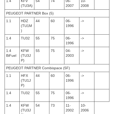
1.4
KFV
54
74
06-
10-
(TU3A)
2007
2008
PEUGEOT PARTNER Box (5)
1.1
HDZ
44
60
06-
->
(TU1M
1996
)
1.4
TU32
55
75
06-
->
1996
1.4
KFW
55
75
04-
->
BiFuel
(TU3J
2003
P)
PEUGEOT PARTNER Combispace (5F)
1.1
HFX
44
60
06-
->
(TU1J
1996
P)
1.4
TU32
55
75
06-
->
1996
1.4
KFW
54
73
11-
10-
(TU3J
2002
2006