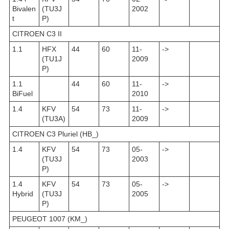
Bivalen
(TU3J
2002
t
P)
CITROEN C3 II
1.1
HFX
44
60
11-
->
(TU1J
2009
P)
1.1
44
60
11-
->
BiFuel
2010
1.4
KFV
54
73
11-
->
(TU3A)
2009
CITROEN C3 Pluriel (HB_)
1.4
KFV
54
73
05-
->
(TU3J
2003
P)
1.4
KFV
54
73
05-
->
Hybrid
(TU3J
2005
P)
PEUGEOT 1007 (KM_)