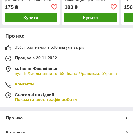
999 / C 30 125/1)
WA6687 / LX 998 / C
109)
175
183
150
₴
₴
2295/2)
Купити
Купити
Про нас
93% позитивних з 590 відгуків за рік
Працює з 29.11.2022
м. Івано-Франківськ
вул. Б.Хмельницького, 69, Івано-Франківськ, Україна
Контакти
Сьогодні вихідний
Показати весь графік роботи
Про нас
Контакти