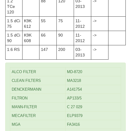
1.2
88
120
03-
->
TCe
2013
120
1.5 dCi
K9K
55
75
11-
->
75
612
2012
1.5 dCi
K9K
66
90
11-
->
90
608
2012
1.6 RS
147
200
03-
->
2013
ALCO FILTER
MD-8720
CLEAN FILTERS
MA3218
DENCKERMANN
A141754
FILTRON
AP133/5
MANN-FILTER
C 27 029
MECAFILTER
ELP9379
MGA
FA3416