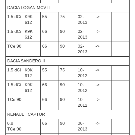
DACIA LOGAN MCV II
1.5 dCi
K9K
55
75
02-
->
612
2013
1.5 dCi
K9K
66
90
02-
->
612
2013
TCe 90
66
90
02-
->
2013
DACIA SANDERO II
1.5 dCi
K9K
55
75
10-
->
612
2012
1.5 dCi
K9K
66
90
10-
->
612
2012
TCe 90
66
90
10-
->
2012
RENAULT CAPTUR
0.9
66
90
06-
->
TCe 90
2013