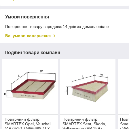
Умови повернення
Повернення товару впродовж 14 днів за домовленістю
Всі умови повернення
Подібні товари компанії
Повітряний фільтр
Повітряний фільтр
Пові
SMARTEX Opel, Vauxhall
SMARTEX Seat, Skoda,
Smar
(AP 051/1 / WA6699 / LX
Volkswagen (AP 189 /
/ WA