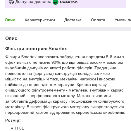
Доступна доставка
Опис
Характеристики
Доставка
Оплата
Умови п
Опис
Фільтри повітряні Smartex
Фільтри Smartex вловлюють забруднення порядком 5-8 мкм з
ефективністю не нижче 90%, що відповідає високим вимогам
виробників двигунів до якості роботи фільтрів. Традиційна
повнопоточна (корпусна) конструкція володіє великою
міцністю на внутрішній тиск, механічні нагрузки і високою
стійкістю до перепадів температури. Кришка каркасу
очищующого фільтроелементу - металева, внутрішній каркас
виконаний з перфорованого металу. Металеві частини
запобігають деформації каркасу і пошкодження фільтруючого
матеріалу. В якості фільтруючого матеріалу використовується
перфорований картон від провідних європейських виробників.
Розмір:
H 61