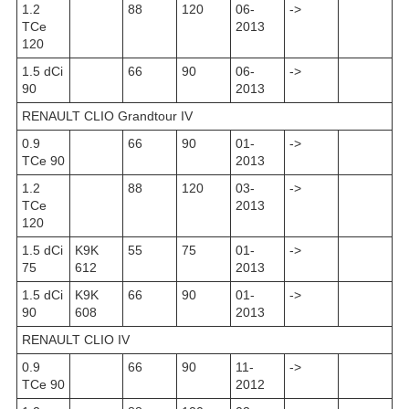
1.2
88
120
06-
->
TCe
2013
120
1.5 dCi
66
90
06-
->
90
2013
RENAULT CLIO Grandtour IV
0.9
66
90
01-
->
TCe 90
2013
1.2
88
120
03-
->
TCe
2013
120
1.5 dCi
K9K
55
75
01-
->
75
612
2013
1.5 dCi
K9K
66
90
01-
->
90
608
2013
RENAULT CLIO IV
0.9
66
90
11-
->
TCe 90
2012