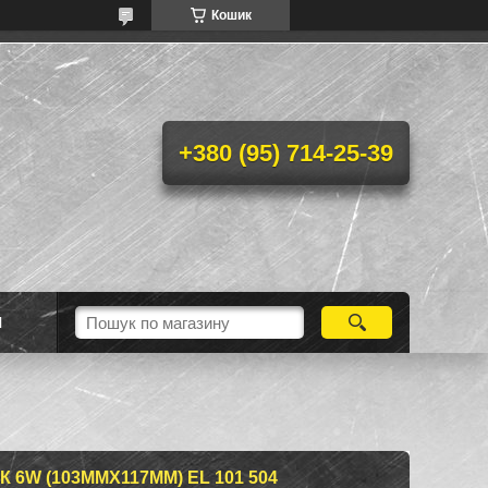
Кошик
+380 (95) 714-25-39
Н
6W (103ММХ117ММ) EL 101 504