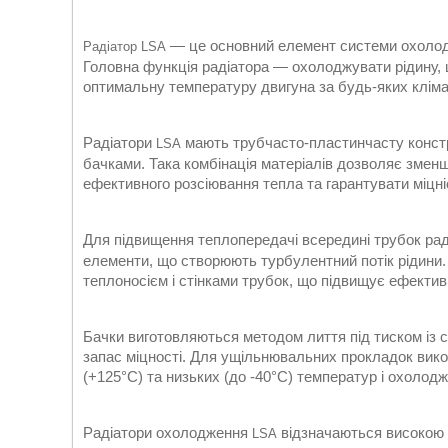
— це основний елемент системи охолодже
Радіатор LSA
Головна функція радіатора — охолоджувати рідину, 
оптимальну температуру двигуна за будь-яких кліма
Радіатори
мають трубчасто-пластинчасту констр
LSA
бачками. Така комбінація матеріалів дозволяє змен
ефективного розсіювання тепла та гарантувати міцніс
Для підвищення теплопередачі всередині трубок рад
елементи, що створюють турбулентний потік рідини.
теплоносієм і стінками трубок, що підвищує ефекти
Бачки виготовляються методом лиття під тиском із с
запас міцності. Для ущільнювальних прокладок викор
(+125°C) та низьких (до -40°C) температур і охолодж
Радіатори охолодження
відзначаються високою т
LSA