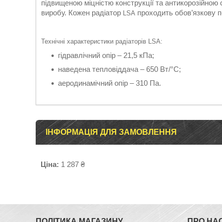
підвищеною міцністю конструкції та антикорозійною с
виробу. Кожен радіатор
проходить обов’язкову пе
LSA
Технічні характеристики радіаторів LSA:
гідравлічний опір – 21,5 кПа;
наведена тепловіддача – 650 Вт/°С;
аеродинамічний опір – 310 Па.
ІНФОРМАЦІЯ ДЛЯ ЗАМОВЛЕННЯ
Ціна:
1 287 ₴
ПОЛІТИКА МАГАЗИНУ
ПРО НА