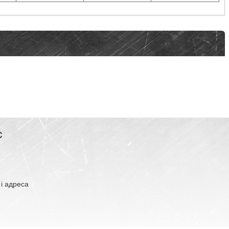
С
 і адреса