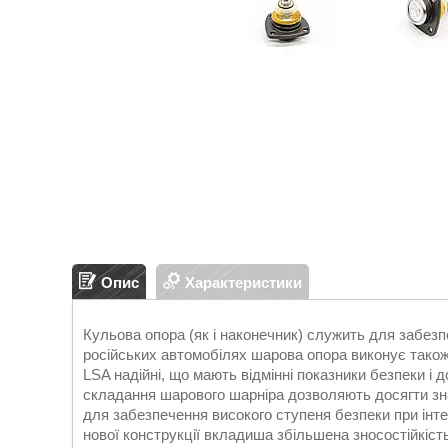
Опис
Характеристики
Кульова опора (як і наконечник) служить для забезп
російських автомобілях шарова опора виконує також 
LSA надійні, що мають відмінні показники безпеки і 
складання шарового шарніра дозволяють досягти зна
для забезпечення високого ступеня безпеки при інте
нової конструкції вкладиша збільшена зносостійкіст