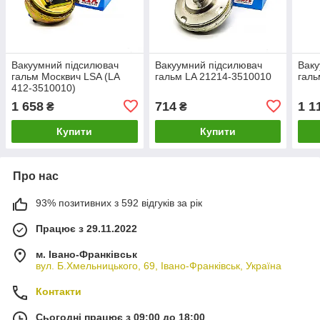
Вакуумний підсилювач
Вакуумний підсилювач
Ваку
гальм Москвич LSA (LA
гальм LA 21214-3510010
галь
412-3510010)
1 658
714
1 1
₴
₴
Купити
Купити
Про нас
93% позитивних з 592 відгуків за рік
Працює з 29.11.2022
м. Івано-Франківськ
вул. Б.Хмельницького, 69, Івано-Франківськ, Україна
Контакти
Сьогодні працює з 09:00 до 18:00