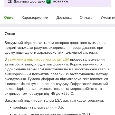
Доступна доставка
Опис
Характеристики
Доставка
Оплата
Умови п
Опис
Вакуумний підсилювач гальм створює додаткове зусилля на
педалі гальма за рахунок використання розряджання, при
цьому підвищуючи характеристики гальмівної системи.
З
вакуумним підсилювачем гальм LSA
процес гальмування
автомобіля завжди буде комфортним. Корпус вакуумного
підсилювача гальм LSA виготовляється з високоякісної сталі з
антикорозійним покриттям поверхні із застосуванням методу
оксидування. Гумова діафрагма підсилювача виготовляється
з високоякісної гуми на основі каучуку. Гофрований захисний
чохол відрізняється високою тепло- та морозостійкістю та
витримує температури від -45 до +55о С.
Вакуумний підсилювач гальм LSA має такі характеристики:
коефіцієнт гальмування – 3,5;
зусилля, створюване при розрядженні – 35 Н;