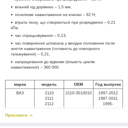
вільний хід дорівнює – 1,5 мм;
початкове навантаження на клапан – 82 Н;
втрата тиску, що створюється при розрядженні – 0,21
кПа;
час спрацьовування – 0,13;
час повернення штовхача у вихідне положення після
зняття навантаження (готовність до повторного
гальмування) – 0,21;
напрацювання до відмови (кількість циклів
навантаження) – 360 000.
марка
модель
ОЕМ
Год выпуска
ВАЗ
2110
2110-3510010
1997-2012
2111
1987-2011
2112
1995-
Приховати