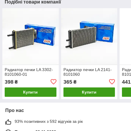
Подібні товари компанії
Радиатор печки LA 3302-
Радиатор печки LA 2141-
Ради
8101060-01
8101060
810
398
365
441
₴
₴
Купити
Купити
Про нас
93% позитивних з 592 відгуків за рік