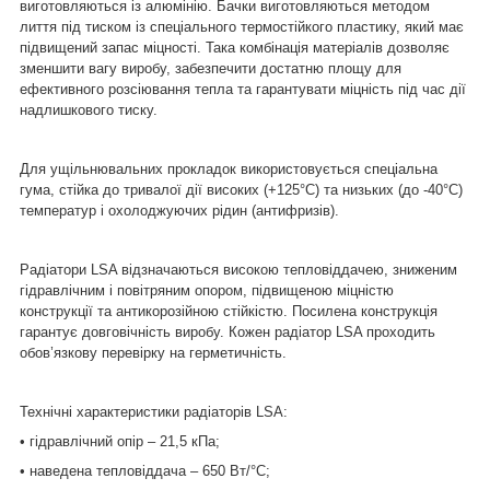
виготовляються із алюмінію.
Бачки
виготовляються
методом
лиття під тиском із спеціального термостійкого пластику, який має
підвищений запас міцності.
Така комбінація матеріалів дозволяє
зменшити вагу виробу, забезпечити достатню площу для
ефективного розсіювання тепла та гарантувати міцність
під час дії
надлишкового тиску.
Для ущільнювальних прокладок
використовується спеціальна
гума, стійка до тривалої дії високих (+125°C) та низьких (до -40°C)
температур і охолоджуючих рідин (антифризів).
Радіатори
LSA відзначаються високою тепловіддачею, зниженим
гідравлічним і повітряним опором, підвищеною міцністю
конструкції та антикорозійною стійкістю.
Посилена конструкція
гарантує довговічність виробу. Кожен радіатор LSA проходить
обов’язкову перевірку на герметичність.
Технічні характеристики радіаторів LSA:
• гідравлічний опір – 21,5 кПа;
• наведена тепловіддача – 650 Вт/°С;