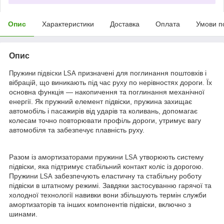
Опис
Характеристики
Доставка
Оплата
Умови п
Опис
призначені для поглинання поштовхів і
Пружини підвіски LSA
вібрацій, що виникають під час руху по нерівностях дороги. Їх
основна функція — накопичення та поглинання механічної
енергії. Як пружний елемент підвіски, пружина захищає
автомобіль і пасажирів від ударів та коливань, допомагає
колесам точно повторювати профіль дороги, утримує вагу
автомобіля та забезпечує плавність руху.
Разом із амортизаторами пружини
утворюють систему
LSA
підвіски, яка підтримує стабільний контакт коліс із дорогою.
Пружини
забезпечують еластичну та стабільну роботу
LSA
підвіски в штатному режимі. Завдяки застосуванню гарячої та
холодної технології навивки вони збільшують термін служби
амортизаторів та інших компонентів підвіски, включно з
шинами.