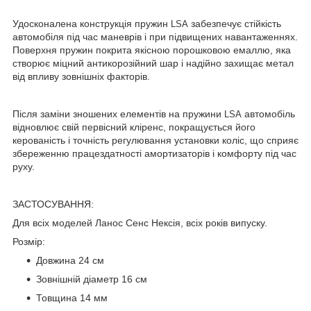
Удосконалена конструкція пружин
забезпечує стійкість
LSA
автомобіля під час маневрів і при підвищених навантаженнях.
Поверхня пружин покрита якісною порошковою емаллю, яка
створює міцний антикорозійний шар і надійно захищає метал
від впливу зовнішніх факторів.
Після заміни зношених елементів на пружини
автомобіль
LSA
відновлює свій первісний кліренс, покращується його
керованість і точність регулювання установки коліс, що сприяє
збереженню працездатності амортизаторів і комфорту під час
руху.
ЗАСТОСУВАННЯ:
Для всіх моделей Ланос Сенс Нексія, всіх років випуску.
Розмір:
Довжина 24 см
Зовнішній діаметр 16 см
Товщина 14 мм