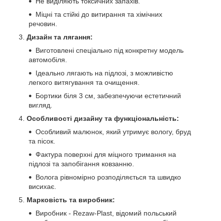
Не виділяють токсичних запахів.
Міцні та стійкі до витирання та хімічних
речовин.
Дизайн та лягання:
Виготовлені спеціально під конкретну модель
автомобіля.
Ідеально лягають на підлозі, з можливістю
легкого витягування та очищення.
Бортики біля 3 см, забезпечуючи естетичний
вигляд.
Особливості дизайну та функціональність:
Особливий малюнок, який утримує вологу, бруд
та пісок.
Фактура поверхні для міцного тримання на
підлозі та запобігання ковзанню.
Волога рівномірно розподіляється та швидко
висихає.
Марковість та виробник:
Виробник - Rezaw-Plast, відомий польський