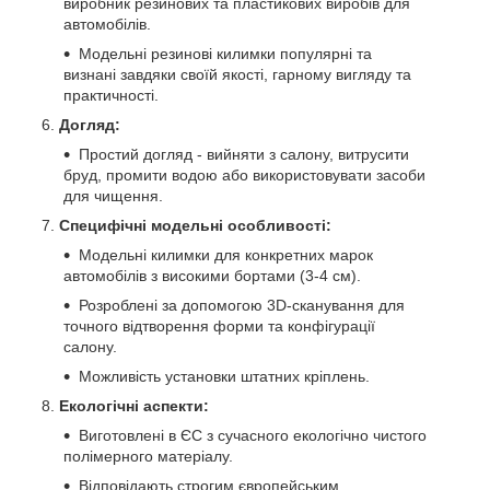
виробник резинових та пластикових виробів для
автомобілів.
Модельні резинові килимки популярні та
визнані завдяки своїй якості, гарному вигляду та
практичності.
Догляд:
Простий догляд - вийняти з салону, витрусити
бруд, промити водою або використовувати засоби
для чищення.
Специфічні модельні особливості:
Модельні килимки для конкретних марок
автомобілів з високими бортами (3-4 см).
Розроблені за допомогою 3D-сканування для
точного відтворення форми та конфігурації
салону.
Можливість установки штатних кріплень.
Екологічні аспекти:
Виготовлені в ЄС з сучасного екологічно чистого
полімерного матеріалу.
Відповідають строгим європейським