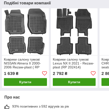
Подібні товари компанії
Коврики салону гумові
Коврики салону гумові
Ковр
NISSAN Almera II 2000-
Lexus NX II 2021 - Rezaw-
CHR
2006 Rezaw-plast ( RP
plast (RP 202414)
seat
201813)
(RP 
1 639
2 792
2 8
₴
₴
Купити
Купити
Про нас
93% позитивних з 592 відгуків за рік