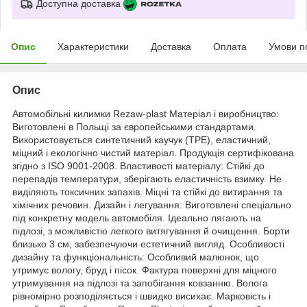
Доступна доставка
Опис
Характеристики
Доставка
Оплата
Умови п
Опис
Автомобільні килимки Rezaw-plast Матеріал і виробництво:
Виготовлені в Польщі за європейськими стандартами.
Використовується синтетичний каучук (ТРЕ), еластичний,
міцний і екологічно чистий матеріал. Продукція сертифікована
згідно з ISO 9001-2008. Властивості матеріалу: Стійкі до
перепадів температури, зберігають еластичність взимку. Не
виділяють токсичних запахів. Міцні та стійкі до витирання та
хімічних речовин. Дизайн і легування: Виготовлені спеціально
під конкретну модель автомобіля. Ідеально лягають на
підлозі, з можливістю легкого витягування й очищення. Борти
близько 3 см, забезпечуючи естетичний вигляд. Особливості
дизайну та функціональність: Особливий малюнок, що
утримує вологу, бруд і пісок. Фактура поверхні для міцного
утримування на підлозі та запобігання ковзанню. Волога
рівномірно розподіляється і швидко висихає. Марковість і