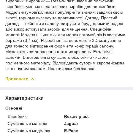
виробник: Виробник — Rezaw-Plast, відомий польський
виробник гумових і пластикових виробів для автомобілів.
Модельні гумові килимки популярні та визнані завдяки своїй
якості, гарному вигляду та практичності. Догляд: Простий
догляд — вийняти з салону, витрусити бруд, промити водою
або використовувати засоби для чищення. Специфічні
моделі: Модельні килимки для марок автомобілів із високими
бортами (3-4 см). Розроблені за допомогою 3D-сканування
для точного відтворення форми та конфігурації салону.
Можливість встановлення штатних кріплень. Екологічні
аспекти: Виготовлені із сучасного екологічно чистого
полімерного матеріалу. Відповідають суворим європейським
екологічним зразкам. Практически без запаха.
Приховати
Характеристики
Основні
Виробник
Rezaw-plast
Сумісність з маркою
Jaguar
Сумісність з моделлю
E-Pace