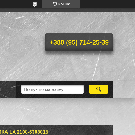
Кошик
+380 (95) 714-25-39
Н
А LA 2108-6308015