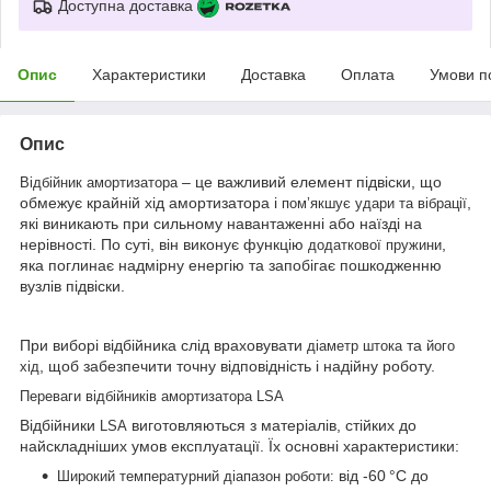
Доступна доставка
Опис
Характеристики
Доставка
Оплата
Умови п
Опис
– це важливий елемент підвіски, що
Відбійник амортизатора
обмежує крайній хід амортизатора і
,
пом’якшує удари та вібрації
які виникають при сильному навантаженні або наїзді на
нерівності. По суті, він виконує функцію
,
додаткової пружини
яка поглинає надмірну енергію та запобігає пошкодженню
вузлів підвіски.
При виборі відбійника слід враховувати
та
діаметр штока
його
, щоб забезпечити точну відповідність і надійну роботу.
хід
Переваги відбійників амортизатора LSA
Відбійники
виготовляються з матеріалів, стійких до
LSA
найскладніших умов експлуатації. Їх основні характеристики:
від -60 °C до
Широкий температурний діапазон роботи: