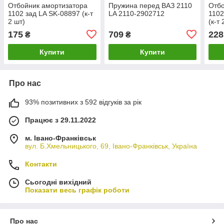
Отбойник амортизатора
Пружина перед ВАЗ 2110
Отбо
1102 зад LA SK-08897 (к-т
LA 2110-2902712
1102
2 шт)
(к-т 
175
709
228
₴
₴
Купити
Купити
Про нас
93% позитивних з 592 відгуків за рік
Працює з 29.11.2022
м. Івано-Франківськ
вул. Б.Хмельницького, 69, Івано-Франківськ, Україна
Контакти
Сьогодні вихідний
Показати весь графік роботи
Про нас