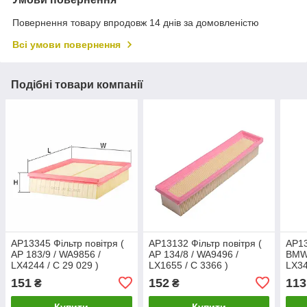
Повернення товару впродовж 14 днів за домовленістю
Всі умови повернення
Подібні товари компанії
AP13345 Фільтр повітря (
AP13132 Фільтр повітря (
AP13
AP 183/9 / WA9856 /
AP 134/8 / WA9496 /
BMW 
LX4244 / C 29 029 )
LX1655 / C 3366 )
LX34
151
152
113
₴
₴
Купити
Купити