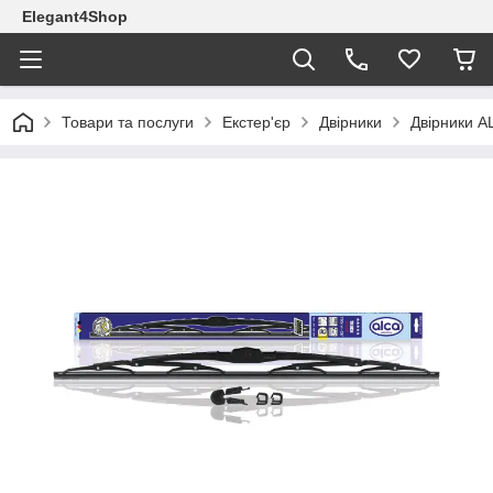
Elegant4Shop
Товари та послуги
Екстер'єр
Двірники
Двірники A