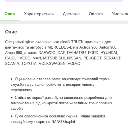
Опис
Характеристики
Доставка
Оплата
Умови п
Опис
Спеціальні щітки склоочисника alca® TRUCK
призначені для
вантажівок та автобусів
MERCEDES-Benz Actros 960, Antos 960,
Arocs 960, а також
DAEWOO
, DAF, DAIHATSU, FORD, HYUNDAI,
ISUZU, IVECO, MAN, MITSUBISHI, NISSAN, PEUGEOT, RENAULT,
SCANIA, TOYOTA, VOLKSWAGEN, VOLVO.
Оцинкована сталева рама забезпечує тривалий термін
служби та успішно протистоїть несприятливому
середовищу.
Cтійка до корозії рама була спеціально розроблена для
використання під конкретні потреби великих транспортних
засобів.
Гума склоочисника особливо гнучка і міцна завдяки
іноваційному покриттю NANO-Graphit.