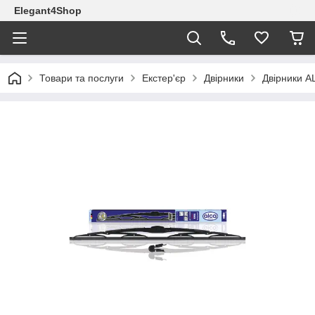
Elegant4Shop
Товари та послуги
Екстер'єр
Двірники
Двірники A