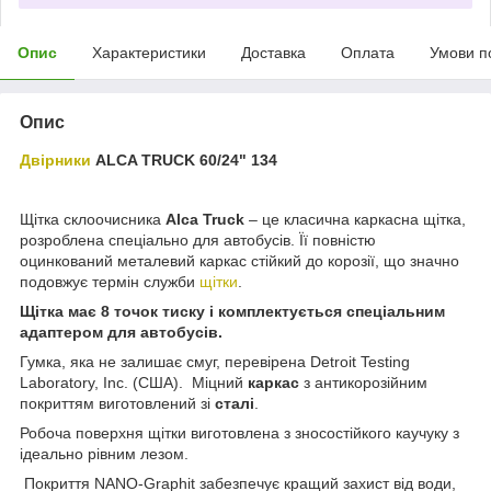
Опис
Характеристики
Доставка
Оплата
Умови п
Опис
Двірники
ALCA TRUCK 60/24" 134
Щітка склоочисника
Alca Truck
– це класична каркасна щітка,
розроблена спеціально для автобусів. Її повністю
оцинкований металевий каркас стійкий до корозії, що значно
подовжує термін служби
щітки
.
Щітка має 8 точок тиску і комплектується спеціальним
адаптером для автобусів.
Гумка, яка не залишає смуг, перевірена Detroit Testing
Laboratory, Inc. (США). Міцний
каркас
з антикорозійним
покриттям виготовлений зі
сталі
.
Робоча поверхня щітки виготовлена з зносостійкого каучуку з
ідеально рівним лезом.
Покриття NANO-Graphit забезпечує кращий захист від води,