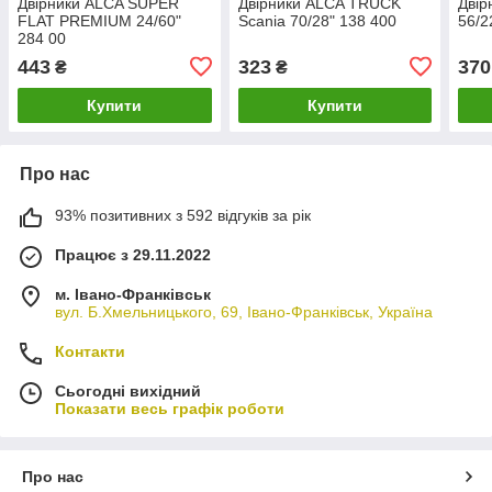
Двірники ALCA SUPER
Двірники ALCA TRUCK
Дві
FLAT PREMIUM 24/60"
Scania 70/28" 138 400
56/2
284 00
443
323
370
₴
₴
Купити
Купити
Про нас
93% позитивних з 592 відгуків за рік
Працює з 29.11.2022
м. Івано-Франківськ
вул. Б.Хмельницького, 69, Івано-Франківськ, Україна
Контакти
Сьогодні вихідний
Показати весь графік роботи
Про нас