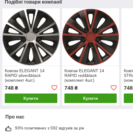
Подібні товари компанії
Ковпак ELEGANT 14
Ковпак ELEGANT 14
Ков
RAPID silver&black
RAPID red&black
STRA
(комплект 4шт.)
(комплект 4шт.)
(ком
748
748
748
₴
₴
Купити
Купити
Про нас
93% позитивних з 592 відгуків за рік