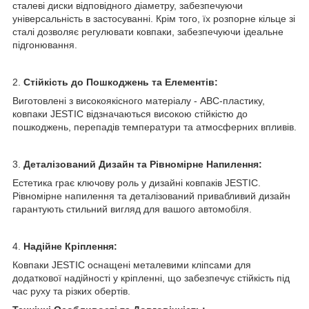
сталеві диски відповідного діаметру, забезпечуючи
універсальність в застосуванні. Крім того, їх розпорне кільце зі
сталі дозволяє регулювати ковпаки, забезпечуючи ідеальне
підгонювання.
2.
Стійкість до Пошкоджень та Елементів:
Виготовлені з високоякісного матеріалу - АВС-пластику,
ковпаки JESTIC відзначаються високою стійкістю до
пошкоджень, перепадів температури та атмосферних впливів.
3.
Деталізований Дизайн та Рівномірне Напилення:
Естетика грає ключову роль у дизайні ковпаків JESTIC.
Рівномірне напилення та деталізований привабливий дизайн
гарантують стильний вигляд для вашого автомобіля.
4.
Надійне Кріплення:
Ковпаки JESTIC оснащені металевими кліпсами для
додаткової надійності у кріпленні, що забезпечує стійкість під
час руху та різких обертів.