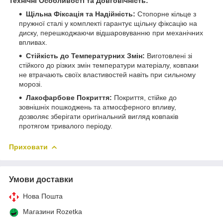
Технічні Особливості та Довговічність:
Щільна Фіксація та Надійність:
Стопорне кільце з
пружної сталі у комплекті гарантує щільну фіксацію на
диску, перешкоджаючи відшаровуванню при механічних
впливах.
Стійкість до Температурних Змін:
Виготовлені зі
стійкого до різких змін температури матеріалу, ковпаки
не втрачають своїх властивостей навіть при сильному
морозі.
Лакофарбове Покриття:
Покриття, стійке до
зовнішніх пошкоджень та атмосферного впливу,
дозволяє зберігати оригінальний вигляд ковпаків
протягом тривалого періоду.
Приховати
Умови доставки
Нова Пошта
Магазини Rozetka