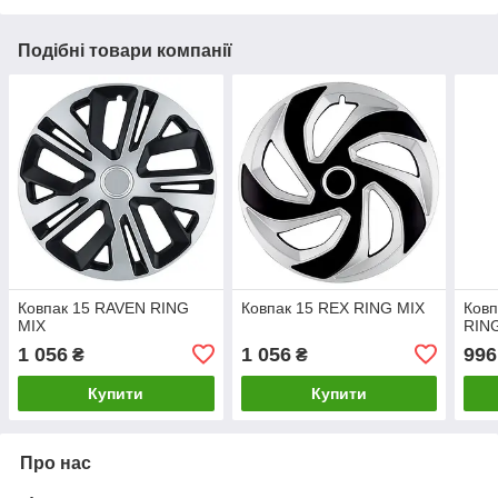
Подібні товари компанії
Ковпак 15 RAVEN RING
Ковпак 15 REX RING MIX
Ковп
MIX
RIN
1 056
1 056
996
₴
₴
Купити
Купити
Про нас