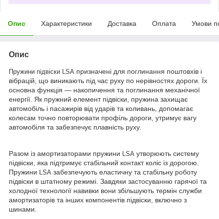
Опис
Характеристики
Доставка
Оплата
Умови п
Опис
призначені для поглинання поштовхів і
Пружини підвіски LSA
вібрацій, що виникають під час руху по нерівностях дороги. Їх
основна функція — накопичення та поглинання механічної
енергії. Як пружний елемент підвіски, пружина захищає
автомобіль і пасажирів від ударів та коливань, допомагає
колесам точно повторювати профіль дороги, утримує вагу
автомобіля та забезпечує плавність руху.
Разом із амортизаторами пружини
утворюють систему
LSA
підвіски, яка підтримує стабільний контакт коліс із дорогою.
Пружини
забезпечують еластичну та стабільну роботу
LSA
підвіски в штатному режимі. Завдяки застосуванню гарячої та
холодної технології навивки вони збільшують термін служби
амортизаторів та інших компонентів підвіски, включно з
шинами.