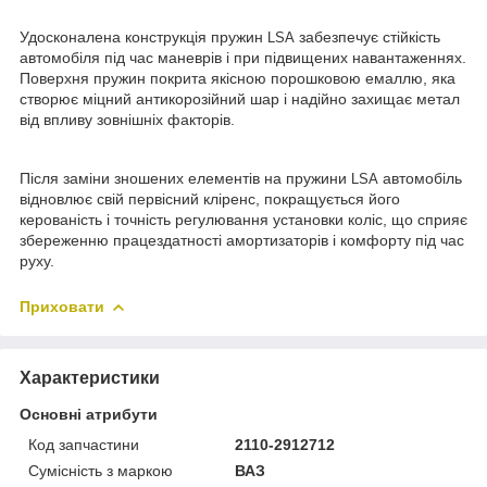
Удосконалена конструкція пружин
забезпечує стійкість
LSA
автомобіля під час маневрів і при підвищених навантаженнях.
Поверхня пружин покрита якісною порошковою емаллю, яка
створює міцний антикорозійний шар і надійно захищає метал
від впливу зовнішніх факторів.
Після заміни зношених елементів на пружини
автомобіль
LSA
відновлює свій первісний кліренс, покращується його
керованість і точність регулювання установки коліс, що сприяє
збереженню працездатності амортизаторів і комфорту під час
руху.
Приховати
Характеристики
Основні атрибути
Код запчастини
2110-2912712
Сумісність з маркою
ВАЗ