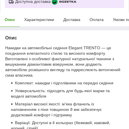
Доступна доставка
Опис
Характеристики
Доставка
Оплата
Умови п
Опис
Накидки на автомобільні сидіння Elegant TRENTO — це
поєднання елегантного стилю та високого комфорту.
Виготовлені з особливої фактурної натуральної тканини з
вишуканим діамантовим візерунком, вони додають
автомобілю розкішного вигляду та підкреслюють витончений
смак власника.
Комплект: накидки і підголівники на передні сидіння
Універсальність: підходять для будь-якої марки та
моделі автомобіля
Матеріал високої якості: м'яка фланель із
наповненням з піни товщиною 8 мм забезпечує
додатковий комфорт і підтримку
Варіації: Доступні в 4 кольорах (бежевий, кавовий,
чорний, сірий).