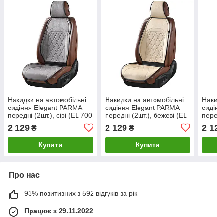
Накидки на автомобільні
Накидки на автомобільні
Наки
сидіння Elegant PARMA
сидіння Elegant PARMA
сиді
передні (2шт.), сірі (EL 700
передні (2шт.), бежеві (EL
пере
703)
700 704)
Gree
2 129
2 129
2 1
₴
₴
Купити
Купити
Про нас
93% позитивних з 592 відгуків за рік
Працює з 29.11.2022