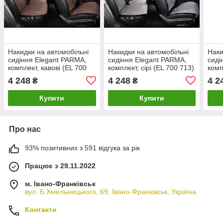
Накидки на автомобільні
Накидки на автомобільні
Наки
сидіння Elegant PARMA,
сидіння Elegant PARMA,
сиді
комплект, кавові (EL 700
комплект, сірі (EL 700 713)
комп
715)
714)
4 248
4 248
4 2
₴
₴
Купити
Купити
Про нас
93% позитивних з 591 відгука за рік
Працює з 29.11.2022
м. Івано-Франківськ
вул. Б.Хмельницького, 69, Івано-Франківськ, Україна
Контакти