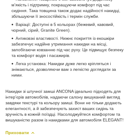
м'якість і підтримку, покращуючи комфорт під час
сидіння. Така товщина також додає надійності накидці,
збільшуючи її зносостійкість і термін служби.
Доступні в 5 кольорах (бежевий, кавовий,
Варіації:
чорний, сірий, Granite Green).
. Нижнє покриття із екошкіри
Антиковзкі властивості
забезпечує надійне утримання накидки на місці,
запобігаючи ковзанню під час руху. Це підвищує безпеку
та комфорт водія і пасажирів.
: Накидки дуже легко кріпляться і
Легка установка
знімаються, дозволяючи вам з легкістю доглядати за
ними.
Накидки зі штучної замші ANCONA ідеально підходять для
інтер'єрів автомобілів, надаючи салону вишуканий вигляд
завдяки текстурі та кольору замші. Вони не тільки додають
елегантності, а й забезпечують захист ваших сидінь та
зручність в кожній поїздці. Насолоджуйтеся комфортом та
вишуканістю разом із накидками для автомобіля ELEGANT!
Приховати