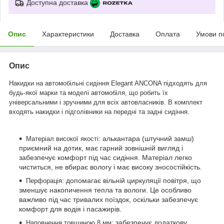
Доступна доставка
Опис
Характеристики
Доставка
Оплата
Умови п
Опис
Накидки на автомобільні сидіння Elegant ANCONA підходять для
будь-якої марки та моделі автомобіля, що робить їх
універсальними і зручними для всіх автовласників. В комплект
входять накидки і підголівники на передні та задні сидіння.
алькантара (штучний замш)
Матеріал високої якості:
приємний на дотик, має гарний зовнішній вигляд і
забезпечує комфорт під час сидіння. Матеріал легко
чиститься, не вбирає вологу і має високу зносостійкість.
: допомагає вільній циркуляції повітря, що
Перфорація
зменшує накопичення тепла та вологи. Це особливо
важливо під час тривалих поїздок, оскільки забезпечує
комфорт для водія і пасажирів.
: забезпечує додаткову
Наповнення товщиною 8 мм