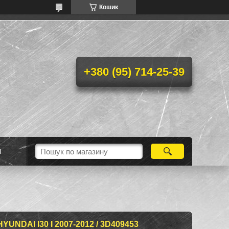
Кошик
+380 (95) 714-25-39
Н
NDAI I30 I 2007-2012 / 3D409453