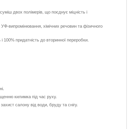
уміш двох полімерів, що поєднує міцність і
, УФ-випромінювання, хімічних речовин та фізичного
ь і 100% придатність до вторинної переробки.
і.
щенню килимка під час руху.
захист салону від води, бруду та снігу.