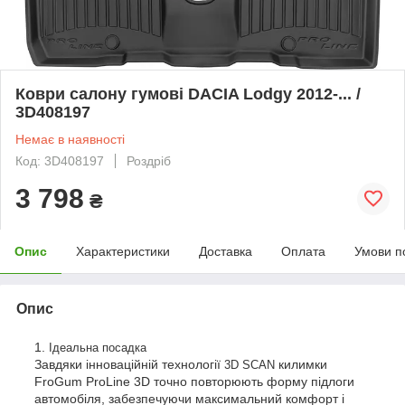
Коври салону гумові DACIA Lodgy 2012-... /
3D408197
Немає в наявності
Код: 3D408197
Роздріб
3 798
₴
Опис
Характеристики
Доставка
Оплата
Умови п
Опис
Ідеальна посадка
Завдяки інноваційній технології
килимки
3D SCAN
FroGum ProLine 3D точно повторюють форму підлоги
автомобіля, забезпечуючи максимальний комфорт і