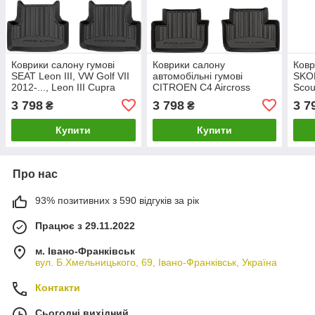
Коврики салону гумові
Коврики салону
Ковр
SEAT Leon III, VW Golf VII
автомобільні гумові
SKODA
2012-..., Leon III Cupra
CITROEN C4 Aircross
Scou
2014-... / 3D407060
2012-2017, MITSUBISHI
VI 2
3 798
3 798
3 7
₴
₴
ASX 2010 / 3D407503
Купити
Купити
Про нас
93% позитивних з 590 відгуків за рік
Працює з 29.11.2022
м. Івано-Франківськ
вул. Б.Хмельницького, 69, Івано-Франківськ, Україна
Контакти
Сьогодні вихідний