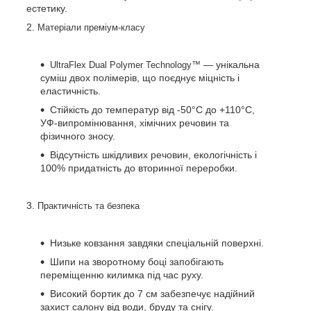
естетику.
Матеріали преміум-класу
— унікальна
UltraFlex Dual Polymer Technology™
суміш двох полімерів, що поєднує міцність і
еластичність.
Стійкість до температур від -50°С до +110°С,
УФ-випромінювання, хімічних речовин та
фізичного зносу.
Відсутність шкідливих речовин, екологічність і
100% придатність до вторинної переробки.
Практичність та безпека
Низьке ковзання завдяки спеціальній поверхні.
Шипи на зворотному боці запобігають
переміщенню килимка під час руху.
Високий бортик до 7 см забезпечує надійний
захист салону від води, бруду та снігу.