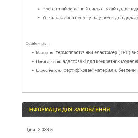
Елегантний зовнішній вигляд, який додає інди
Унікальна зона під ліву ногу водія для дода
Особливості:
термопластичний еластомер (TPE) висо
Матеріал:
адаптовані для конкретних моделей
Призначення:
сертифіковані матеріали, безпечні 
Екологічність:
ІНФОРМАЦІЯ ДЛЯ ЗАМОВЛЕННЯ
Ціна:
3 039 ₴