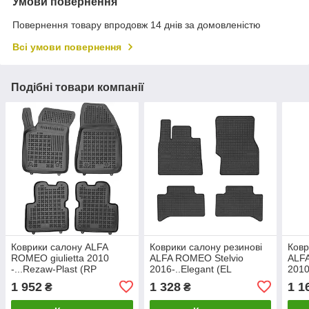
Умови повернення
Повернення товару впродовж 14 днів за домовленістю
Всі умови повернення
Подібні товари компанії
Коврики салону ALFA
Коврики салону резинові
Ковр
ROMEO giulietta 2010
ALFA ROMEO Stelvio
ALFA
-...Rezaw-Plast (RP
2016-..Elegant (EL
2010
202504)
20401747)
EL 2
1 952
1 328
1 1
₴
₴