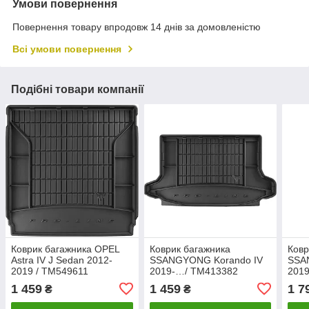
Умови повернення
Повернення товару впродовж 14 днів за домовленістю
Всі умови повернення
Подібні товари компанії
Коврик багажника OPEL
Коврик багажника
Ковр
Astra IV J Sedan 2012-
SSANGYONG Korando IV
SSA
2019 / TM549611
2019-…/ TM413382
2019
1 459
1 459
1 7
₴
₴