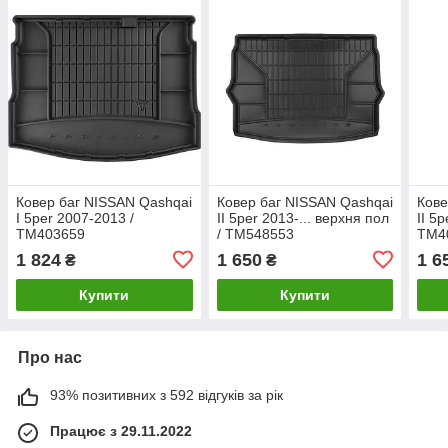
Ковер баг NISSAN Qashqai
Ковер баг NISSAN Qashqai
Кове
I 5per 2007-2013 /
II 5per 2013-... верхня пол
II 5
TM403659
/ TM548553
TM4
1 824
1 650
1 6
₴
₴
Купити
Купити
Про нас
93% позитивних з 592 відгуків за рік
Працює з 29.11.2022