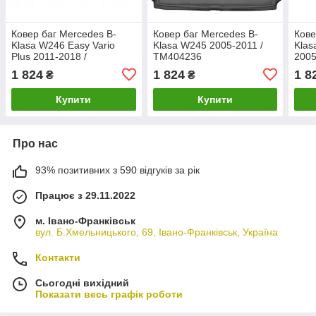
Ковер баг Mercedes B-
Ковер баг Mercedes B-
Ков
Klasa W246 Easy Vario
Klasa W245 2005-2011 /
Klas
Plus 2011-2018 /
TM404236
2005
TM406346
1 824
1 824
1 8
₴
₴
Купити
Купити
Про нас
93% позитивних з 590 відгуків за рік
Працює з 29.11.2022
м. Івано-Франківськ
вул. Б.Хмельницького, 69, Івано-Франківськ, Україна
Контакти
Сьогодні вихідний
Показати весь графік роботи