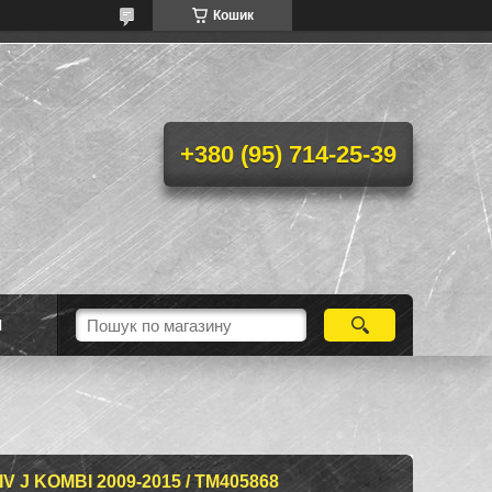
Кошик
+380 (95) 714-25-39
Н
 J KOMBI 2009-2015 / TM405868