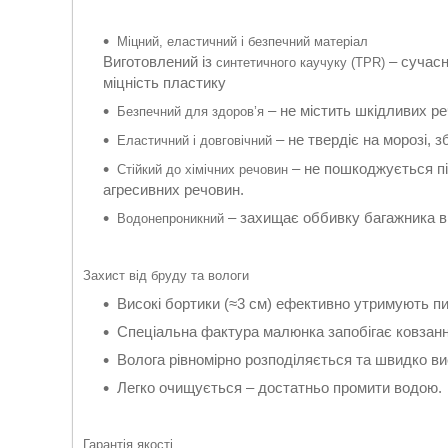
Міцний, еластичний і безпечний матеріал
Виготовлений із
– сучасн
синтетичного каучуку (TPR)
міцність пластику
– не містить шкідливих ре
Безпечний для здоров’я
– не твердіє на морозі, 
Еластичний і довговічний
– не пошкоджується пі
Стійкий до хімічних речовин
агресивних речовин.
– захищає оббивку багажника ві
Водонепроникний
Захист від бруду та вологи
Високі бортики (≈3 см) ефективно утримують пил
Спеціальна фактура малюнка запобігає ковзанн
Волога рівномірно розподіляється та швидко ви
Легко очищується – достатньо промити водою.
Гарантія якості