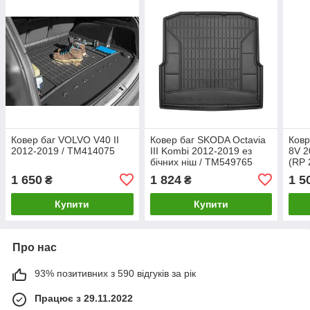
Ковер баг VOLVO V40 II
Ковер баг SKODA Octavia
Ковр
2012-2019 / TM414075
III Kombi 2012-2019 ез
8V 2
бічних ніш / TM549765
(RP 
1 650
1 824
1 5
₴
₴
Купити
Купити
Про нас
93% позитивних з 590 відгуків за рік
Працює з 29.11.2022