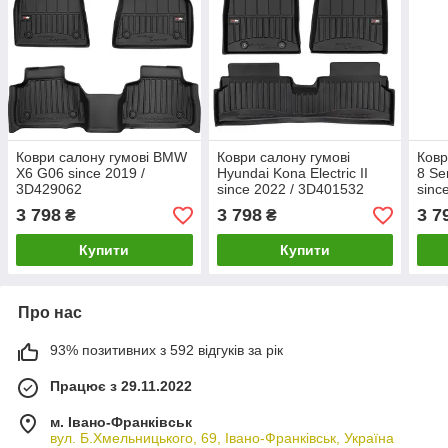
Коври салону гумові BMW
Коври салону гумові
Ковр
X6 G06 since 2019 /
Hyundai Kona Electric II
8 Se
3D429062
since 2022 / 3D401532
sinc
3 798
3 798
3 7
₴
₴
Купити
Купити
Про нас
93% позитивних з 592 відгуків за рік
Працює з 29.11.2022
м. Івано-Франківськ
вул. Б.Хмельницького, 69, Івано-Франківськ, Україна