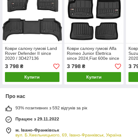
Коври салону гумові Land
Коври салону гумові Alfa
Ковр
Rover Defender II since
Romeo Junior Elettrica
Suzu
2020 / 3D427136
since 2024,Fiat 600e since
2020
2023 / 3D430686
3 798
3 798
3 7
₴
₴
Купити
Купити
Про нас
93% позитивних з 592 відгуків за рік
Працює з 29.11.2022
м. Івано-Франківськ
вул. Б.Хмельницького, 69, Івано-Франківськ, Україна