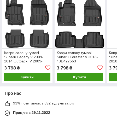
Коври салону гумові
Коври салону гумові
Ковр
Subaru Legacy V 2009-
Subaru Forester V 2018-...
Suba
2014,Outback IV 2009-
/ 3D427563
2018
2014 /3D427020
3 798
3 798
3 7
₴
₴
Купити
Купити
Про нас
93% позитивних з 592 відгуків за рік
Працює з 29.11.2022