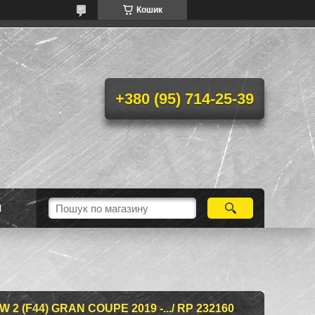
Кошик
+380 (95) 714-25-39
Н
 (F44) GRAN COUPE 2019 -.../ RP 232160