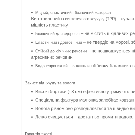
Міцний, еластичний і безпечний матеріал
Виготовлений із
– сучасн
синтетичного каучуку (TPR)
міцність пластику
– не містить шкідливих ре
Безпечний для здоров’я
– не твердіє на морозі, 
Еластичний і довговічний
– не пошкоджується пі
Стійкий до хімічних речовин
агресивних речовин.
– захищає оббивку багажника ві
Водонепроникний
Захист від бруду та вологи
Високі бортики (≈3 см) ефективно утримують пил
Спеціальна фактура малюнка запобігає ковзанн
Волога рівномірно розподіляється та швидко ви
Легко очищується – достатньо промити водою.
Гарантія якості