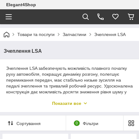
Elegant4Shop
Товари та послуги
Запчастини
Зчеплення LSA
Зчеплення LSA
Зчеплення LSA забезпечують можливість плавного початку
руху автомобіля, покращує динаміку розгону, полегшує
перемикання передач, має стабільно низьке зусилля на
педалі зчеплення та тривалий робочий ресурс. Удосконалена
конструкція дає можливість досягти зниження рівня шуму у
трансмісії. Зчеплення LSA має великий потенціал для гасіння
Показати все
коливань і чудовими характеристиками роз'єднання
зчеплення.
Сортування
0
Фільтри