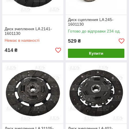
Диск сцепления LA 245-
1601130
Диск зчеплення LA 2141-
Готово до відправки 234 од.
1601130
Немає в наявності
529
₴
414
₴
Купити
Диск зчеплення LA 31105-
Диск зчеплення LA 402-